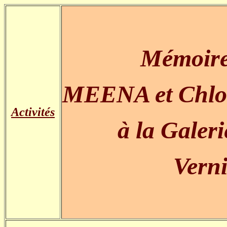
Mémoire
MEENA et Ch
Activités
à la Galer
Vern