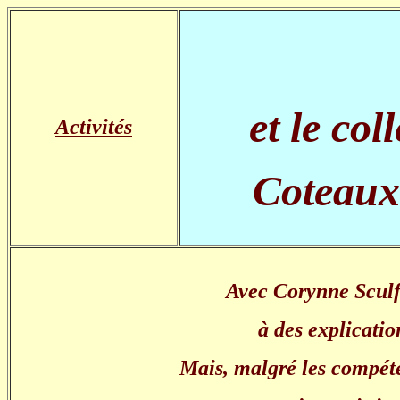
et le co
Activités
Coteaux
Avec Corynne Sculfo
à des explicatio
Mais, malgré les compéte