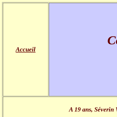
C
Accueil
A 19 ans, Séverin